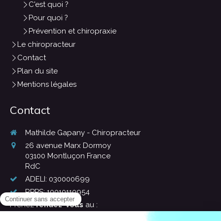
C'est quoi ?
Pour quoi ?
Prévention et chiropraxie
Le chiropracteur
Contact
Plan du site
Mentions légales
Contact
Mathilde Gapany - Chiropracteur
26 avenue Marx Dormoy
03100
Montluçon France
RdC
ADELI: 030000699
RPPS: 10010110954
Prenez
rendez-vous
au :
04 70 02 64 23