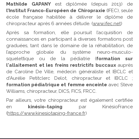
Mathilde GAPANY
est diplômée (depuis 2013) de
l’Institut Franco-Européen de Chiropraxie
(IFEC), seule
école française habilitée à délivrer le diplôme de
chiropracteur après 6 années d’étude. (
www.ifec.net
)
Après sa formation, elle poursuit l’acquisition de
connaissances en participant à diverses formations post
graduées, tant dans le domaine de la réhabilitation, de
l’approche globale du système neuro-musculo-
squelettique ou de la pédiatrie (
formation sur
l'allaitement et les freins restrictifs buccaux
auprès
de Caroline De Ville, médecin généraliste et IBCLC et
d'Aurélie Petitclerc Delot, chiropracteur et IBCLC ;
formation pédiatrique et femme enceinte
avec Steve
Williams, chiropracteur, DICS, FICS, FRCC.
Par ailleurs, votre chiropracteur est également certifiée
en
kinésio-taping
par KinésioFrance
(
https://www.kinesiotaping-france.fr
)