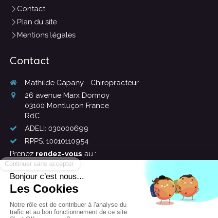
Contact
Plan du site
Mentions légales
Contact
Mathilde Gapany - Chiropracteur
26 avenue Marx Dormoy
03100
Montluçon France
RdC
ADELI: 030000699
RPPS: 10010110954
Prenez
rendez-vous
au :
04 70 02 64 23
Prendre RDV en ligne