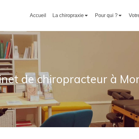
Accueil
La chiropraxie
Pour qui ?
Votr
inet de chiropracteur à Mo